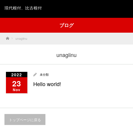
現代根付、比古根付
ブログ
Home
unagiinu
unagiinu
2022
未分類
23
Hello world!
Nov
トップページに戻る