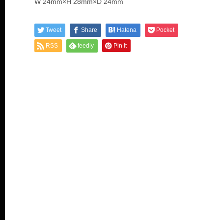
W 24mm×H 28mm×D 24mm
Tweet
Share
Hatena
Pocket
RSS
feedly
Pin it