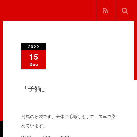
2022
15
Dec
「子猫」
河馬の牙製です、全体に毛彫りをして、矢車で染
めています。