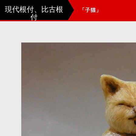
現代根付、比古根
「子猫」
付