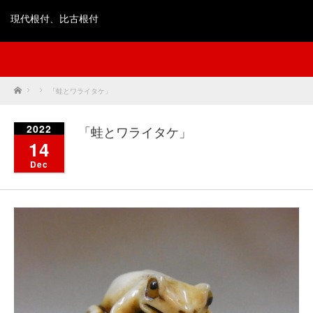
現代根付、比古根付
Home
「蛙とワライタケ」
2022
「蛙とワライタケ」
14
Dec