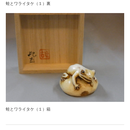
蛙とワライタケ（１）裏
蛙とワライタケ（１）箱