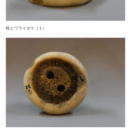
蛙とワライタケ（１）