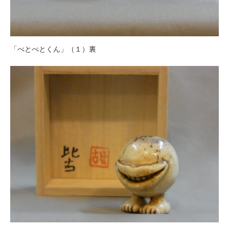
「べとべとくん」（１）裏