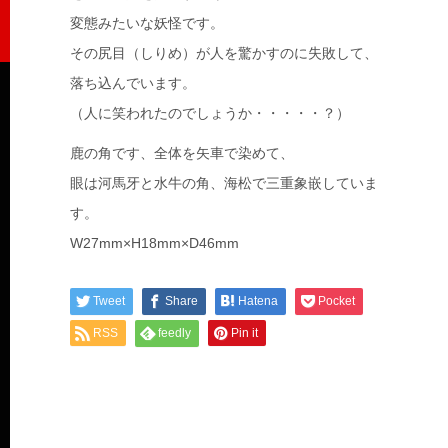
変態みたいな妖怪です。
その尻目（しりめ）が人を驚かすのに失敗して、
落ち込んでいます。
（人に笑われたのでしょうか・・・・・？）
鹿の角です、全体を矢車で染めて、
眼は河馬牙と水牛の角、海松で三重象嵌していま
す。
W27mm×H18mm×D46mm
Tweet
Share
Hatena
Pocket
RSS
feedly
Pin it