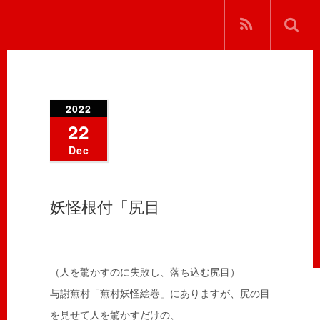
2022
22
Dec
妖怪根付「尻目」
（人を驚かすのに失敗し、落ち込む尻目）
与謝蕪村「蕪村妖怪絵巻」にありますが、尻の目
を見せて人を驚かすだけの、